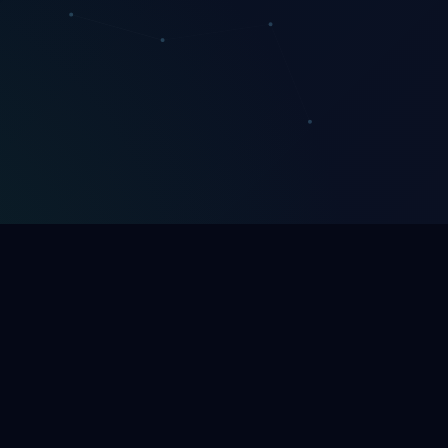
Folgen Sie uns
loudnovia.com
n Sie uns
Treten Sie unserem Discord bei
 melden