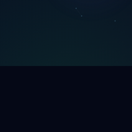
Schnellzugriffe
Support
support@c
Über Cloud Novia
Kontaktiere
te,
FAQ
Missbrauch
Kontaktieren Sie uns